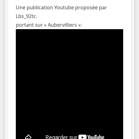
Une publication Youtube proposée par
Lbs_92tc.
portant sur « Aubervilliers »: