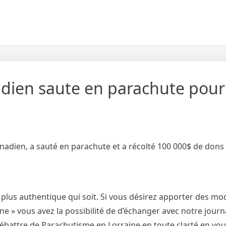
adien saute en parachute pou
nadien, a sauté en parachute et a récolté 100 000$ de dons
 plus authentique qui soit. Si vous désirez apporter des mod
 » vous avez la possibilité de d’échanger avec notre journa
débattre de Parachutisme en Lorraine en toute clarté en vo