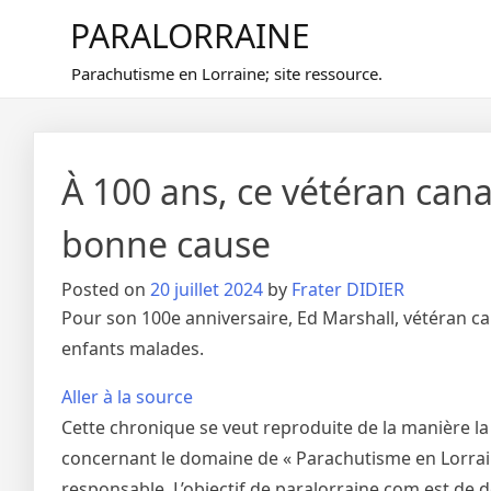
Skip
PARALORRAINE
to
content
Parachutisme en Lorraine; site ressource.
À 100 ans, ce vétéran can
bonne cause
Posted on
20 juillet 2024
by
Frater DIDIER
Pour son 100e anniversaire, Ed Marshall, vétéran ca
enfants malades.
Aller à la source
Cette chronique se veut reproduite de la manière la
concernant le domaine de « Parachutisme en Lorraine
responsable. L’objectif de paralorraine.com est de 