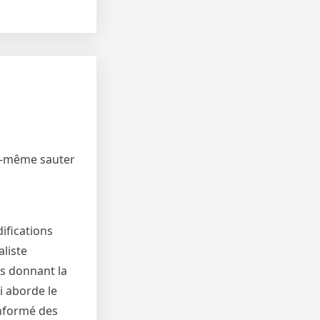
ui-même sauter
ifications
liste
us donnant la
i aborde le
informé des