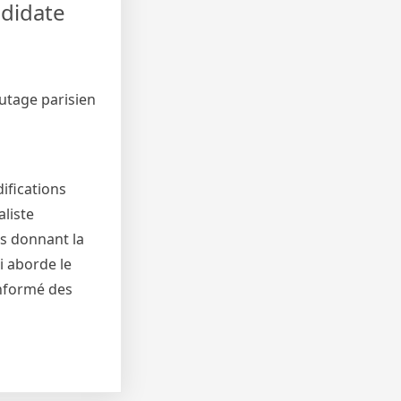
ndidate
hutage parisien
ifications
liste
us donnant la
i aborde le
informé des