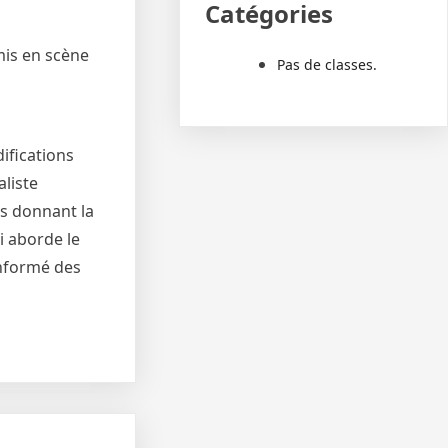
Catégories
mis en scène
Pas de classes.
ifications
liste
us donnant la
i aborde le
informé des