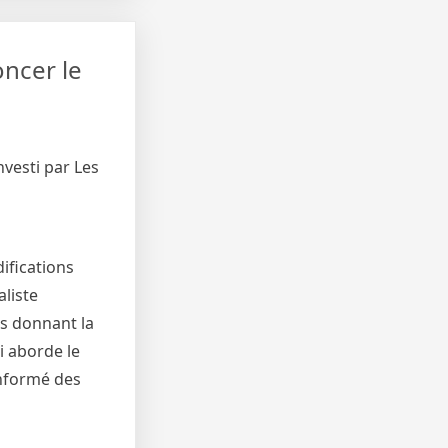
oncer le
vesti par Les
ifications
liste
us donnant la
i aborde le
informé des