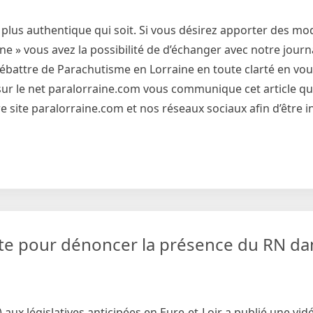
 plus authentique qui soit. Si vous désirez apporter des mod
 » vous avez la possibilité de d’échanger avec notre journa
débattre de Parachutisme en Lorraine en toute clarté en vo
et sur le net paralorraine.com vous communique cet article qu
 site paralorraine.com et nos réseaux sociaux afin d’être 
ute pour dénoncer la présence du RN da
 aux législatives anticipées en Eure-et-Loir a publié une vidé