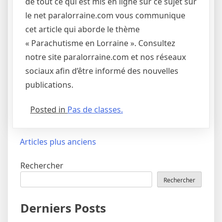
de tout ce qui est mis en ligne sur ce sujet sur
le net paralorraine.com vous communique
cet article qui aborde le thème
« Parachutisme en Lorraine ». Consultez
notre site paralorraine.com et nos réseaux
sociaux afin d’être informé des nouvelles
publications.
Posted in
Pas de classes.
Navigation
Articles plus anciens
des
Rechercher
articles
Rechercher
Derniers Posts