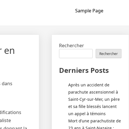
Sample Page
Rechercher
r en
Rechercher
Derniers Posts
s dans
Après un accident de
parachute ascensionnel à
Saint-Cyr-sur-Mer, un père
et sa fille blessés lancent
ifications
un appel à témoins
liste
Mort d’une parachutiste de
23 ans à Saint-Nazaire :
us donnant la