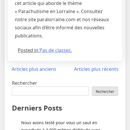
cet article qui aborde le thème
« Parachutisme en Lorraine ». Consultez
notre site paralorraine.com et nos réseaux
sociaux afin d’être informé des nouvelles
publications.
Posted in
Pas de classes.
Navigation
Articles plus anciens
Articles plus récents
des
Rechercher
articles
Rechercher
Derniers Posts
Nous avons testé pour vous un saut en
parachute à 4 000 mètres d’altitude avec