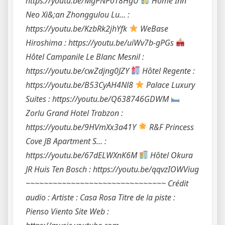
https://youtu.be/MgPNP0T8HgU
Home Inn
Neo Xi&;an Zhonggulou Lu… :
https://youtu.be/KzbRk2jhYfk
WeBase
Hiroshima : https://youtu.be/uiWv7b-gPGs
Hôtel Campanile Le Blanc Mesnil :
https://youtu.be/cwZdjng0JZY
Hôtel Regente :
https://youtu.be/B53CyAH4Nl8
Palace Luxury
Suites : https://youtu.be/Q638746GDWM
Zorlu Grand Hotel Trabzon :
https://youtu.be/9HVmXx3a41Y
R&F Princess
Cove JB Apartment S… :
https://youtu.be/67dELWXnK6M
Hôtel Okura
JR Huis Ten Bosch : https://youtu.be/qqvzIOWViug
~~~~~~~~~~~~~~~~~~~~~~~~~~~~~~~ Crédit
audio : Artiste : Casa Rosa Titre de la piste :
Pienso Viento Site Web :