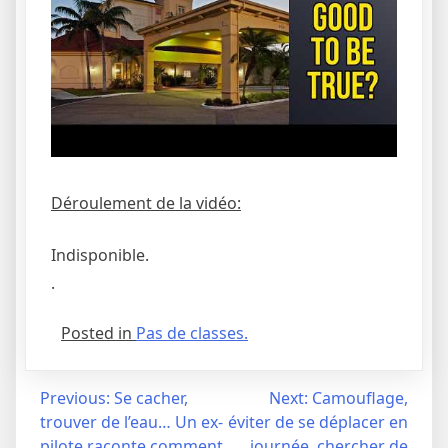
Déroulement de la vidéo:
Indisponible.
.
Posted in
Pas de classes.
Navigation
Previous:
Se cacher,
Next:
Camouflage,
trouver de l’eau… Un ex-
éviter de se déplacer en
de
pilote raconte comment
journée, chercher de