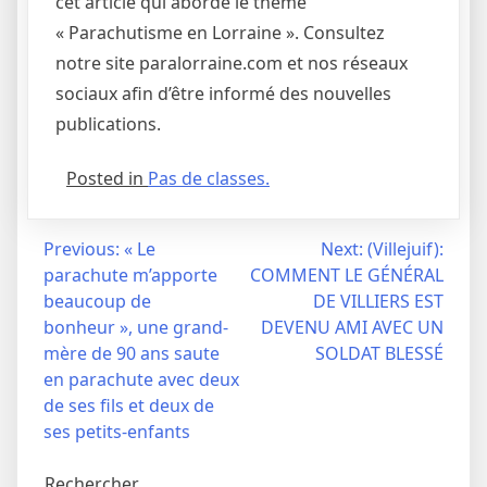
cet article qui aborde le thème
« Parachutisme en Lorraine ». Consultez
notre site paralorraine.com et nos réseaux
sociaux afin d’être informé des nouvelles
publications.
Posted in
Pas de classes.
Navigation
Previous:
« Le
Next:
(Villejuif):
parachute m’apporte
COMMENT LE GÉNÉRAL
de
beaucoup de
DE VILLIERS EST
l’article
bonheur », une grand-
DEVENU AMI AVEC UN
mère de 90 ans saute
SOLDAT BLESSÉ
en parachute avec deux
de ses fils et deux de
ses petits-enfants
Rechercher