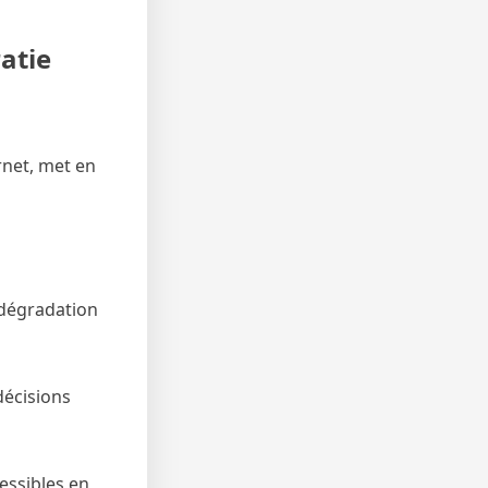
atie
rnet, met en
 dégradation
décisions
essibles en