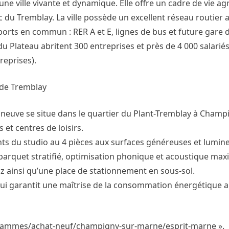
e ville vivante et dynamique. Elle offre un cadre de vie ag
 du Tremblay. La ville possède un excellent réseau routier a
ports en commun : RER A et E, lignes de bus et future gare 
u Plateau abritent 300 entreprises et près de 4 000 salariés
reprises).
 de Tremblay
neuve se situe dans le quartier du Plant-Tremblay à Champ
et centres de loisirs.
ts du studio au 4 pièces aux surfaces généreuses et lumin
 parquet stratifié, optimisation phonique et acoustique max
az ainsi qu’une place de stationnement en sous-sol.
ui garantit une maîtrise de la consommation énergétique a
ogrammes/achat-neuf/champigny-sur-marne/esprit-marne ».