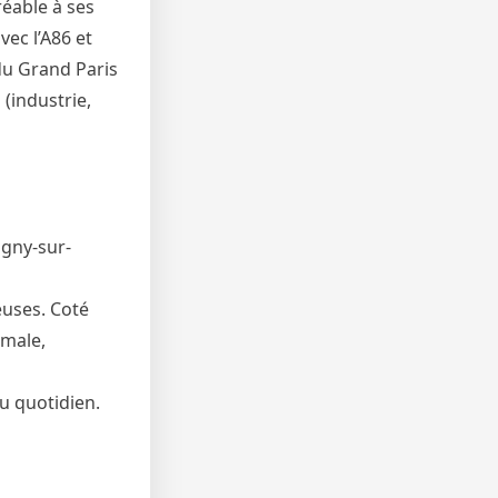
réable à ses
vec l’A86 et
du Grand Paris
 (industrie,
igny-sur-
euses. Coté
imale,
u quotidien.