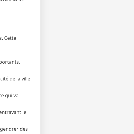
. Cette
portants,
té de la ville
e qui va
 entravant le
engendrer des