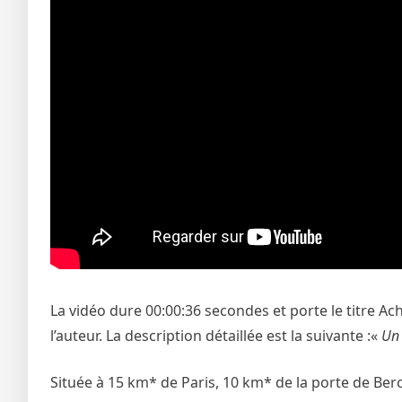
La vidéo dure 00:00:36 secondes et porte le titre 
l’auteur. La description détaillée est la suivante :«
Un 
Située à 15 km* de Paris, 10 km* de la porte de Ber