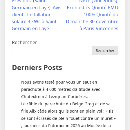
Navigation
Previous:
(Saint-
Next:
(Vincennes):
Germain-en-Laye): Avis
Pronostics Quinté PMU
de
client : Installation
– 100% Quinté du
l’article
solaire 3 kWc à Saint-
Dimanche 30 novembre
Germain-en-Laye
à Paris-Vincennes
Rechercher
Rechercher
Derniers Posts
Nous avons testé pour vous un saut en
parachute à 4 000 mètres d’altitude avec
Chutextrem à Lézignan-Corbières.
Le câble du parachute du Belge Greg et de sa
fille Alix cède alors qu’ils sont en plein vol : « Ils
se sont écrasés de plein fouet contre un muret »
; Journées du Patrimoine 2026 au Musée de la