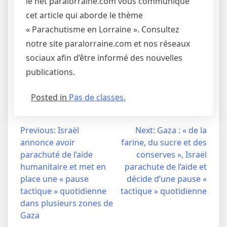
le net paralorraine.com vous communique
cet article qui aborde le thème
« Parachutisme en Lorraine ». Consultez
notre site paralorraine.com et nos réseaux
sociaux afin d’être informé des nouvelles
publications.
Posted in
Pas de classes.
Navigation
Previous:
Israël
Next:
Gaza : « de la
annonce avoir
farine, du sucre et des
de
parachuté de l’aide
conserves », Israël
l’article
humanitaire et met en
parachute de l’aide et
place une « pause
décide d’une pause «
tactique » quotidienne
tactique » quotidienne
dans plusieurs zones de
Gaza