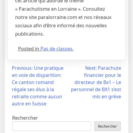
cet article qui aborde le thème
« Parachutisme en Lorraine ». Consultez
notre site paralorraine.com et nos réseaux
sociaux afin d’être informé des nouvelles
publications.
Posted in
Pas de classes.
Navigation
Previous:
Une pratique
Next:
Parachute
en voie de disparition:
financier pour le
de
Ce canton romand
directeur de Bx1 – Le
l’article
régale ses élus à la
personnel de BX1 s’est
retraite comme aucun
mis en grève
autre en Suisse
Rechercher
Rechercher