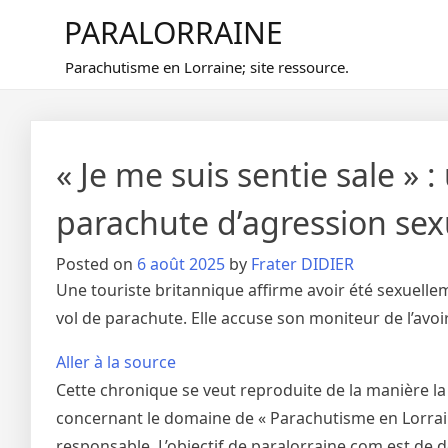
Skip
PARALORRAINE
to
content
Parachutisme en Lorraine; site ressource.
« Je me suis sentie sale »
parachute d’agression sexu
Posted on
6 août 2025
by
Frater DIDIER
Une touriste britannique affirme avoir été sexuellem
vol de parachute. Elle accuse son moniteur de l’avoir
Aller à la source
Cette chronique se veut reproduite de la manière la
concernant le domaine de « Parachutisme en Lorraine
responsable. L’objectif de paralorraine.com est de 