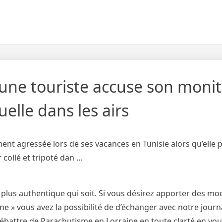
 : une touriste accuse son moni
elle dans les airs
ent agressée lors de ses vacances en Tunisie alors qu’elle p
 collé et tripoté dan …
 plus authentique qui soit. Si vous désirez apporter des mod
 » vous avez la possibilité de d’échanger avec notre journa
débattre de Parachutisme en Lorraine en toute clarté en vo