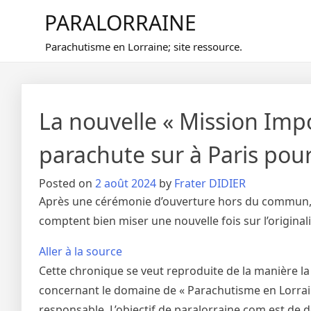
Skip
PARALORRAINE
to
content
Parachutisme en Lorraine; site ressource.
La nouvelle « Mission Impo
parachute sur à Paris pour
Posted on
2 août 2024
by
Frater DIDIER
Après une cérémonie d’ouverture hors du commun, q
comptent bien miser une nouvelle fois sur l’original
Aller à la source
Cette chronique se veut reproduite de la manière la
concernant le domaine de « Parachutisme en Lorraine
responsable. L’objectif de paralorraine.com est de 