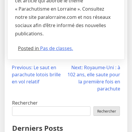
cet article qui aborde le thème
« Parachutisme en Lorraine ». Consultez
notre site paralorraine.com et nos réseaux
sociaux afin d’être informé des nouvelles
publications.
Posted in
Pas de classes.
Navigation
Previous:
Le saut en
Next:
Royaume-Uni : à
parachute lotois brille
102 ans, elle saute pour
de
en vol relatif
la première fois en
l’article
parachute
Rechercher
Rechercher
Derniers Posts