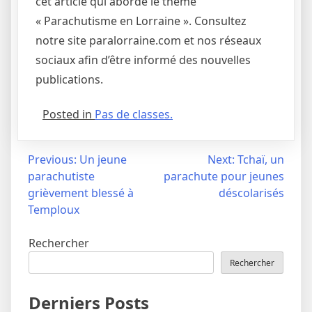
cet article qui aborde le thème
« Parachutisme en Lorraine ». Consultez
notre site paralorraine.com et nos réseaux
sociaux afin d’être informé des nouvelles
publications.
Posted in
Pas de classes.
Navigation
Previous:
Un jeune
Next:
Tchaï, un
parachutiste
parachute pour jeunes
de
grièvement blessé à
déscolarisés
l’article
Temploux
Rechercher
Rechercher
Derniers Posts