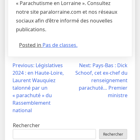
« Parachutisme en Lorraine ». Consultez
notre site paralorraine.com et nos réseaux
sociaux afin d’être informé des nouvelles
publications.
Posted in
Pas de classes.
Navigation
Previous:
Législatives
Next:
Pays-Bas : Dick
2024 : en Haute-Loire,
Schoof, cet ex-chef du
de
Laurent Wauquiez
renseignement
l’article
talonné par un
parachuté… Premier
« parachuté » du
ministre
Rassemblement
national
Rechercher
Rechercher