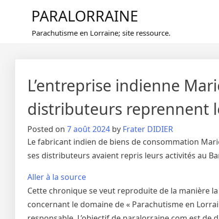
Skip
PARALORRAINE
to
content
Parachutisme en Lorraine; site ressource.
L’entreprise indienne Mari
distributeurs reprennent 
Posted on
7 août 2024
by
Frater DIDIER
Le fabricant indien de biens de consommation Maric
ses distributeurs avaient repris leurs activités au 
Aller à la source
Cette chronique se veut reproduite de la manière la
concernant le domaine de « Parachutisme en Lorraine
responsable. L’objectif de paralorraine.com est de 