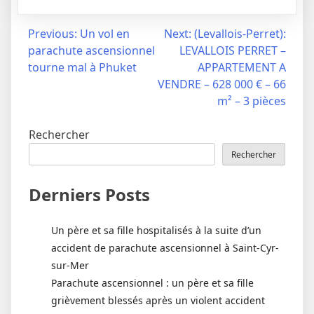
Navigation
Previous:
Un vol en
Next:
(Levallois-Perret):
parachute ascensionnel
LEVALLOIS PERRET –
de
tourne mal à Phuket
APPARTEMENT A
l’article
VENDRE – 628 000 € – 66
m² – 3 pièces
Rechercher
Rechercher
Derniers Posts
Un père et sa fille hospitalisés à la suite d’un
accident de parachute ascensionnel à Saint-Cyr-
sur-Mer
Parachute ascensionnel : un père et sa fille
grièvement blessés après un violent accident