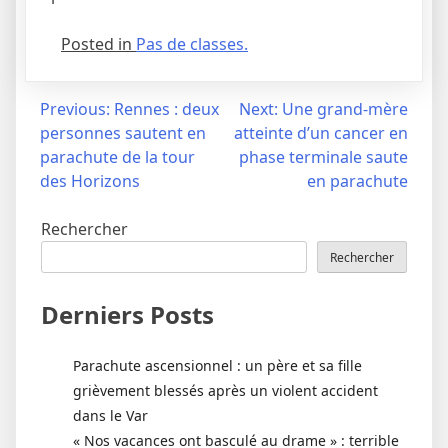
Posted in
Pas de classes.
Navigation
Previous:
Rennes : deux
Next:
Une grand-mère
personnes sautent en
atteinte d’un cancer en
de
parachute de la tour
phase terminale saute
l’article
des Horizons
en parachute
Rechercher
Rechercher
Derniers Posts
Parachute ascensionnel : un père et sa fille
grièvement blessés après un violent accident
dans le Var
« Nos vacances ont basculé au drame » : terrible