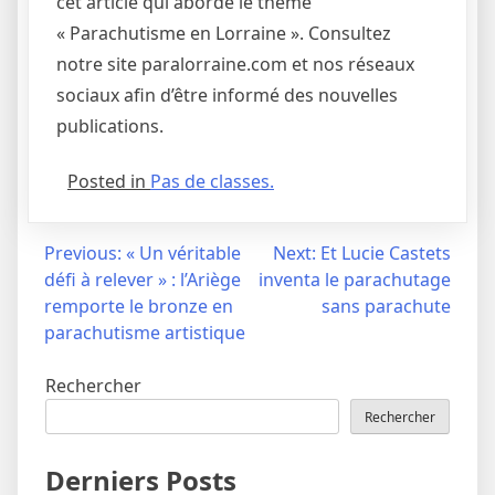
cet article qui aborde le thème
« Parachutisme en Lorraine ». Consultez
notre site paralorraine.com et nos réseaux
sociaux afin d’être informé des nouvelles
publications.
Posted in
Pas de classes.
Navigation
Previous:
« Un véritable
Next:
Et Lucie Castets
défi à relever » : l’Ariège
inventa le parachutage
de
remporte le bronze en
sans parachute
l’article
parachutisme artistique
Rechercher
Rechercher
Derniers Posts