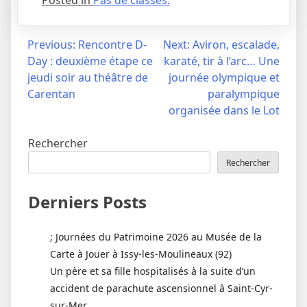
Posted in
Pas de classes.
Navigation
Previous:
Rencontre D-
Next:
Aviron, escalade,
Day : deuxième étape ce
karaté, tir à l’arc… Une
de
jeudi soir au théâtre de
journée olympique et
l’article
Carentan
paralympique
organisée dans le Lot
Rechercher
Rechercher
Derniers Posts
; Journées du Patrimoine 2026 au Musée de la
Carte à Jouer à Issy-les-Moulineaux (92)
Un père et sa fille hospitalisés à la suite d’un
accident de parachute ascensionnel à Saint-Cyr-
sur-Mer