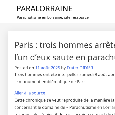
Skip
PARALORRAINE
to
content
Parachutisme en Lorraine; site ressource.
Paris : trois hommes arrêté
l’un d’eux saute en parac
Posted on
11 août 2025
by
Frater DIDIER
Trois hommes ont été interpellés samedi 9 août après
le monument emblématique de Paris.
Aller à la source
Cette chronique se veut reproduite de la manière la
concernant le domaine de « Parachutisme en Lorraine
responsable. L’objectif de paralorraine.com est de 