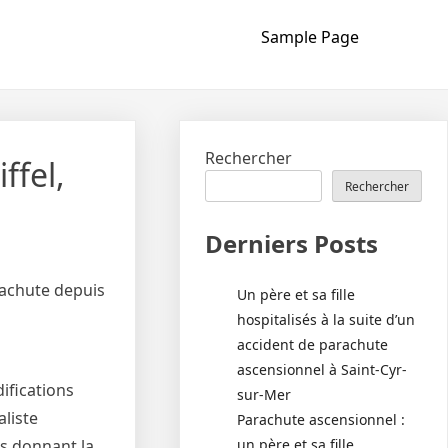
Sample Page
Rechercher
ffel,
Rechercher
Derniers Posts
rachute depuis
Un père et sa fille
hospitalisés à la suite d’un
accident de parachute
ascensionnel à Saint-Cyr-
ifications
sur-Mer
liste
Parachute ascensionnel :
un père et sa fille
us donnant la