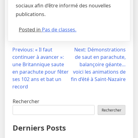
sociaux afin d’être informé des nouvelles
publications.
Posted in
Pas de classes.
Navigation
Previous:
« Il faut
Next:
Démonstrations
continuer à avancer »:
de saut en parachute,
de
une Britannique saute
balançoire géante…
l’article
en parachute pour fêter
voici les animations de
ses 102 ans et bat un
fin d’été à Saint-Nazaire
record
Rechercher
Rechercher
Derniers Posts