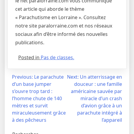
le net paralorraine.com vous communique
cet article qui aborde le thème
« Parachutisme en Lorraine ». Consultez
notre site paralorraine.com et nos réseaux
sociaux afin d’être informé des nouvelles
publications.
Posted in
Pas de classes.
Navigation
Previous:
Le parachute
Next:
Un atterrissage en
d’un base jumper
douceur : une famille
de
s’ouvre trop tard :
américaine sauvée par
l’article
l’homme chute de 140
miracle d’un crash
mètres et survit
d’avion grâce à un
miraculeusement grâce
parachute intégré à
à des pêcheurs
l’appareil