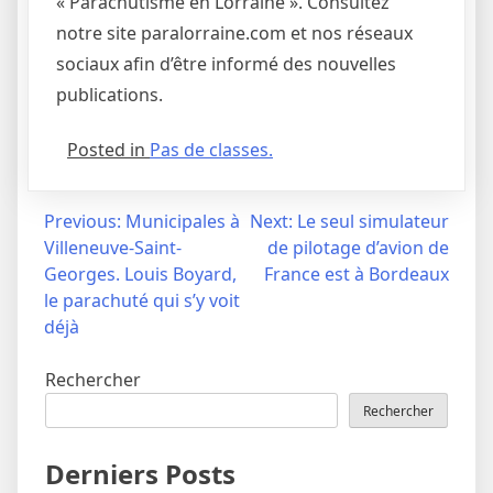
« Parachutisme en Lorraine ». Consultez
notre site paralorraine.com et nos réseaux
sociaux afin d’être informé des nouvelles
publications.
Posted in
Pas de classes.
Navigation
Previous:
Municipales à
Next:
Le seul simulateur
Villeneuve-Saint-
de pilotage d’avion de
de
Georges. Louis Boyard,
France est à Bordeaux
l’article
le parachuté qui s’y voit
déjà
Rechercher
Rechercher
Derniers Posts