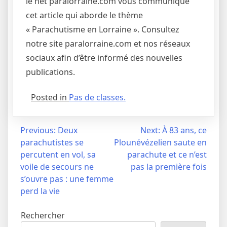
le net paralorraine.com vous communique
cet article qui aborde le thème
« Parachutisme en Lorraine ». Consultez
notre site paralorraine.com et nos réseaux
sociaux afin d’être informé des nouvelles
publications.
Posted in
Pas de classes.
Navigation
Previous:
Deux
Next:
À 83 ans, ce
parachutistes se
Plounévézelien saute en
de
percutent en vol, sa
parachute et ce n’est
l’article
voile de secours ne
pas la première fois
s’ouvre pas : une femme
perd la vie
Rechercher