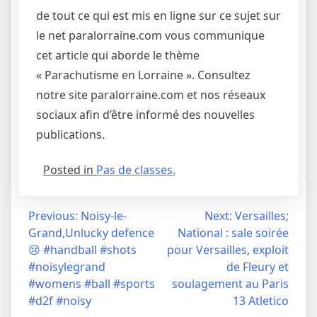
de tout ce qui est mis en ligne sur ce sujet sur
le net paralorraine.com vous communique
cet article qui aborde le thème
« Parachutisme en Lorraine ». Consultez
notre site paralorraine.com et nos réseaux
sociaux afin d’être informé des nouvelles
publications.
Posted in
Pas de classes.
Navigation
Previous:
Noisy-le-
Next:
Versailles;
Grand,Unlucky defence
National : sale soirée
de
😢 #handball #shots
pour Versailles, exploit
l’article
#noisylegrand
de Fleury et
#womens #ball #sports
soulagement au Paris
#d2f #noisy
13 Atletico