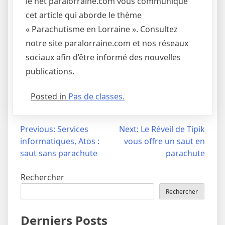
le net paralorraine.com vous communique
cet article qui aborde le thème
« Parachutisme en Lorraine ». Consultez
notre site paralorraine.com et nos réseaux
sociaux afin d’être informé des nouvelles
publications.
Posted in
Pas de classes.
Navigation
Previous:
Services
Next:
Le Réveil de Tipik
informatiques, Atos :
vous offre un saut en
de
saut sans parachute
parachute
l’article
Rechercher
Rechercher
Derniers Posts