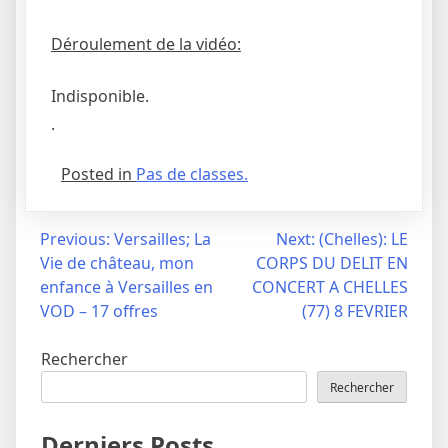
Déroulement de la vidéo:
Indisponible.
.
Posted in
Pas de classes.
Navigation
Previous:
Versailles; La
Next:
(Chelles): LE
Vie de château, mon
CORPS DU DELIT EN
de
enfance à Versailles en
CONCERT A CHELLES
l’article
VOD – 17 offres
(77) 8 FEVRIER
Rechercher
Rechercher
Derniers Posts